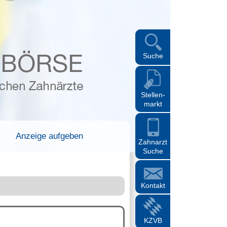
Suche
Stellen-
markt
Anzeige aufgeben
Zahnarzt
Suche
Kontakt
KZVB