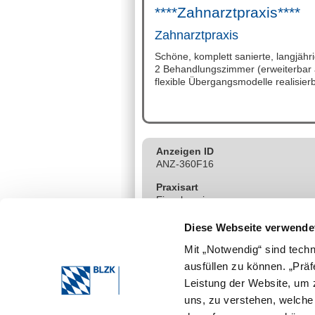
****Zahnarztpraxis****
Zahnarztpraxis
Schöne, komplett sanierte, langjähri
2 Behandlungszimmer (erweiterbar 
flexible Übergangsmodelle realisierb
Anzeigen ID
ANZ-360F16
Praxisart
Einzelpraxis
Ab dem
Diese Webseite verwende
01.01.2026
Mit „Notwendig“ sind tech
PLZ und Ort
ausfüllen zu können. „Prä
84478 Waldkraiburg
Leistung der Website, um z
uns, zu verstehen, welch